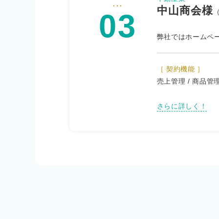
...
中山商会様
03
弊社ではホームペ
［ 契約機能 ］
売上管理 / 商品管
さらに詳しく！