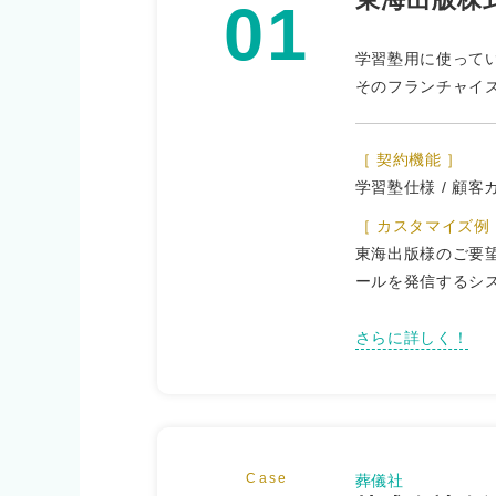
01
学習塾用に使っていた
そのフランチャイ
［ 契約機能 ］
学習塾仕様 / 顧客カ
［ カスタマイズ例
東海出版様のご要
ールを発信するシ
さらに詳しく！
Case
葬儀社
...